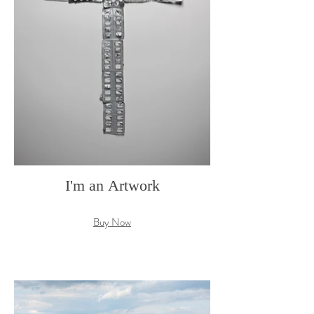
I'm an Artwork
Buy Now